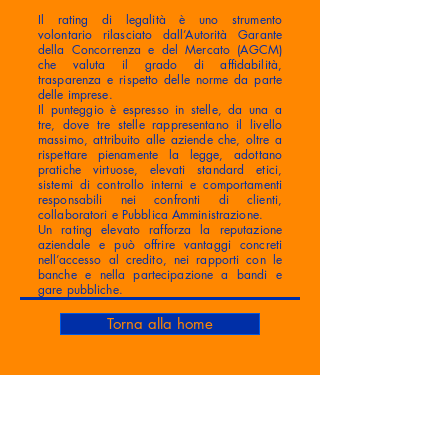
Il rating di legalità è uno strumento
volontario rilasciato dall’Autorità Garante
della Concorrenza e del Mercato (AGCM)
che valuta il grado di affidabilità,
trasparenza e rispetto delle norme da parte
delle imprese.
Il punteggio è espresso in stelle, da una a
tre, dove tre stelle rappresentano il livello
massimo, attribuito alle aziende che, oltre a
rispettare pienamente la legge, adottano
pratiche virtuose, elevati standard etici,
sistemi di controllo interni e comportamenti
responsabili nei confronti di clienti,
collaboratori e Pubblica Amministrazione.
Un rating elevato rafforza la reputazione
aziendale e può offrire vantaggi concreti
nell’accesso al credito, nei rapporti con le
banche e nella partecipazione a bandi e
gare pubbliche.
Torna alla home