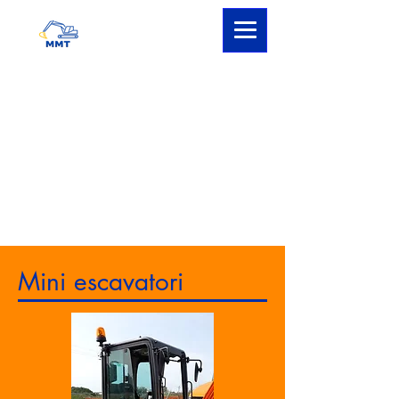
Mini escavatori